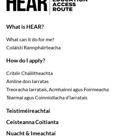
What is HEAR?
What can it do for me?
Coláistí Rannpháirteacha
How do I apply?
Critéir Cháilitheachta
Amlíne don Iarratas
Treoracha Iarratais, Acmhainní agus Foirmeacha
Téarmaí agus Coinníollacha d’Iarratais
Teistiméireachtaí
Ceisteanna Coitianta
Nuacht & Imeachtaí