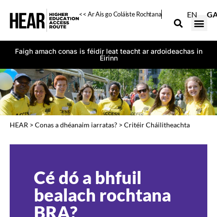
EN
G
<< Ar Ais go Coláiste Rochtana
Faigh amach conas is féidir leat teacht ar ardoideachas in
Éirinn
HEAR
>
Conas a dhéanaim iarratas?
>
Critéir Cháilitheachta
Cé dó a bhfuil
bealach rochtana
BRA?