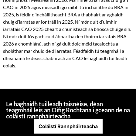
CAO in 2025 agus measadh go raibh tú incháilithe do BRA in
2025, is féidir d’incháilitheacht BRA a thabhairt ar aghaidh
chuig d’iarratas ar iontráil in 2025. Ní mór duit d’uimhir
iarratais CAO 2025 cheart a chur isteach sa bhosca chuige sin.
Ní mór duit fós gach cuid ábhartha den fhoirm iarratais BRA
2026 a chomhlánú, ach ní gá duit doiciméid tacaíochta a
sholáthar mar chuid de d’iarratas. Féadfaidh tú teagmháil a
dhéanamh le deasc chabhrach an CAO le haghaidh tuilleadh
eolais.
Le haghaidh tuilleadh faisnéise, déan
teagmháil leis an Oifig Rochtana i gceann de na
coláistí rannpháirteacha
Coláistí Rannpháirteacha