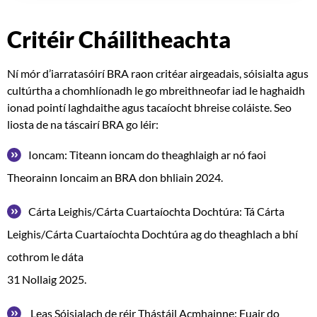
Critéir Cháilitheachta
Ní mór d’iarratasóirí BRA raon critéar airgeadais, sóisialta agus
cultúrtha a chomhlíonadh le go mbreithneofar iad le haghaidh
ionad pointí laghdaithe agus tacaíocht bhreise coláiste. Seo
liosta de na táscairí BRA go léir:
Ioncam: Titeann ioncam do theaghlaigh ar nó faoi
Theorainn Ioncaim an BRA don bhliain 2024.
Cárta Leighis/Cárta Cuartaíochta Dochtúra: Tá Cárta
Leighis/Cárta Cuartaíochta Dochtúra ag do theaghlach a bhí
cothrom le dáta
31 Nollaig 2025.
Leas Sóisialach de réir Thástáil Acmhainne: Fuair ​​do