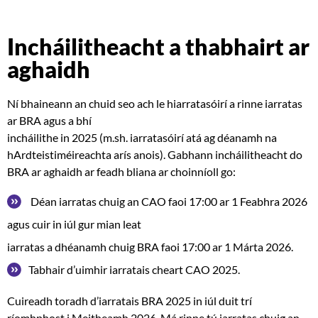
Incháilitheacht a thabhairt ar
aghaidh
Ní bhaineann an chuid seo ach le hiarratasóirí a rinne iarratas
ar BRA agus a bhí
incháilithe in 2025 (m.sh. iarratasóirí atá ag déanamh na
hArdteistiméireachta arís anois). Gabhann incháilitheacht do
BRA ar aghaidh ar feadh bliana ar choinníoll go:
Déan iarratas chuig an CAO faoi 17:00 ar 1 Feabhra 2026
agus cuir in iúl gur mian leat
iarratas a dhéanamh chuig BRA faoi 17:00 ar 1 Márta 2026.
Tabhair d’uimhir iarratais cheart CAO 2025.
Cuireadh toradh d’iarratais BRA 2025 in iúl duit trí
ríomhphost i Meitheamh 2026. Má rinne tú iarratas chuig an