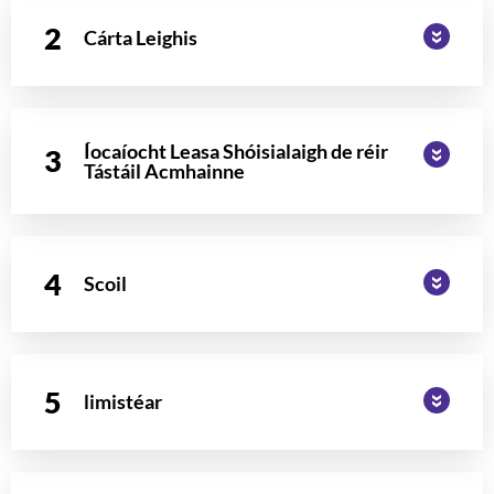
Cárta Leighis
Íocaíocht Leasa Shóisialaigh de réir
Tástáil Acmhainne
Scoil
limistéar