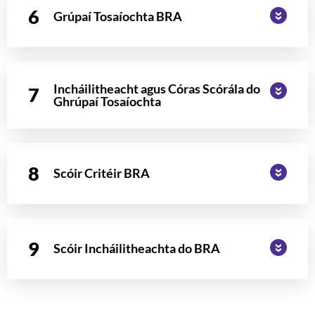
Grúpaí Tosaíochta BRA
Incháilitheacht agus Córas Scórála do
Ghrúpaí Tosaíochta
Scóir Critéir BRA
Scóir Incháilitheachta do BRA