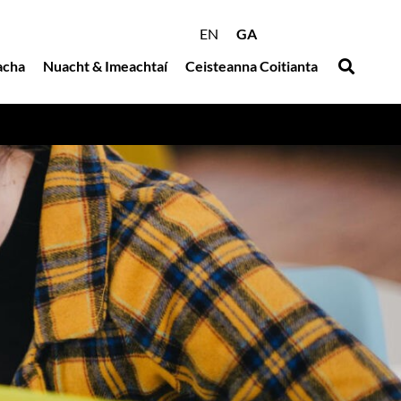
EN
GA
acha
Nuacht & Imeachtaí
Ceisteanna Coitianta