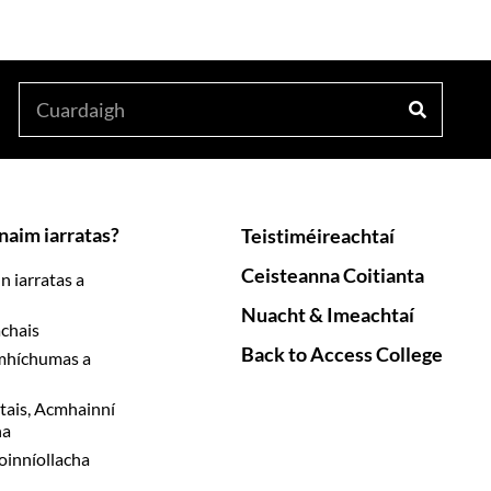
naim iarratas?
Teistiméireachtaí
Ceisteanna Coitianta
 iarratas a
Nuacht & Imeachtaí
chais
Back to Access College
 mhíchumas a
tais, Acmhainní
ha
oinníollacha