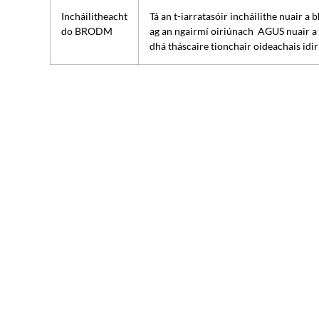
Incháilitheacht
Tá an t-iarratasóir incháilithe nuair 
do BRODM
ag an ngairmí oiriúnach AGUS nuair a
dhá tháscaire tionchair oideachais idir