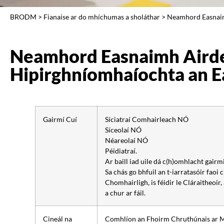
BRODM
>
Fianaise ar do mhíchumas a sholáthar
>
Neamhord Easnaim
Neamhord Easnaimh Aird
Hipirghníomhaíochta an 
Gairmí Cuí
Síciatraí Comhairleach NÓ
Síceolaí NÓ
Néareolaí NÓ
Péidiatraí.
Ar baill iad uile dá c(h)omhlacht gairmiú
Sa chás go bhfuil an t-iarratasóir faoi
Chomhairligh, is féidir le Cláraitheoir,
a chur ar fáil.
Cineál na
Comhlíon an Fhoirm Chruthúnais ar