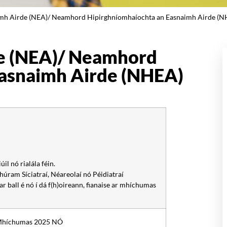
h Airde (NEA)/ Neamhord Hipirghníomhaíochta an Easnaimh Airde (N
e (NEA)/ Neamhord
Easnaimh Airde (NHEA)
il nó rialála féin.
 chúram Síciatraí, Néareolaí nó Péidiatraí
 ar ball é nó í dá f(h)oireann, fianaise ar mhíchumas
 Mhíchumas 2025 NÓ