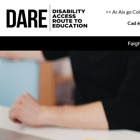
<< Ar Ais go Co
Cad 
Faigh