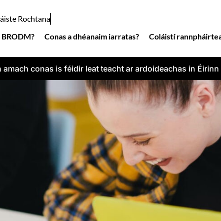
láiste Rochtana
é BRODM?
Conas a dhéanaim iarratas?
Coláistí rannpháirte
 amach conas is féidir leat teacht ar ardoideachas in Éirinn