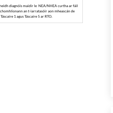
a bheidh diagnóis maidir le NEA/NHEA curtha ar fáil
 chomhlíonann an t-iarratasóir aon mheascán de
 Táscaire 1 agus Táscaire 5 ar RTO.