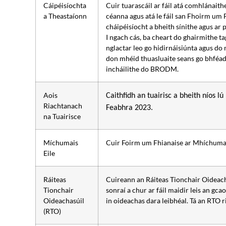
Cáipéisíochta
Cuir tuarascáil ar fáil atá comhlánaith
a Theastaíonn
céanna agus atá le fáil san Fhoirm um
cháipéisíocht a bheith sínithe agus ar 
I ngach cás, ba cheart do ghairmithe t
nglactar leo go hidirnáisiúnta agus d
don mhéid thuasluaite seans go bhféadf
incháilithe do BRODM.
Aois
Caithfidh an tuairisc a bheith níos lú 
Riachtanach
Feabhra 2023.
na Tuairisce
Míchumais
Cuir Foirm um Fhianaise ar Mhíchumas 
Eile
Ráiteas
Cuireann an Ráiteas Tionchair Oideach
Tionchair
sonraí a chur ar fáil maidir leis an gc
Oideachasúil
in oideachas dara leibhéal. Tá an RTO r
(RTO)