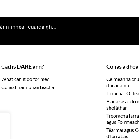
s ár n-inneall cuardaigh...
Cad is DARE ann?
Conas a dhéa
What can it do for me?
Céimeanna chun
dhéanamh
Coláistí rannpháirteacha
Tionchar Oidea
Fianaise ar do
sholáthar
Treoracha Iarra
agus Foirmeac
Téarmaí agus C
d’Iarratais