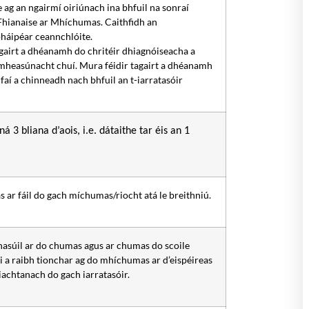
e ag an ngairmí oiriúnach ina bhfuil na sonraí
 Fhianaise ar Mhíchumas. Caithfidh an
pháipéar ceannchlóite.
agairt a dhéanamh do chritéir dhiagnóiseacha a
o mheasúnacht chuí. Mura féidir tagairt a dhéanamh
aí a chinneadh nach bhfuil an t-iarratasóir
ná 3 bliana d’aois, i.e. dátaithe tar éis an 1
ar fáil do gach míchumas/riocht atá le breithniú.
asúil ar do chumas agus ar chumas do scoile
aoi a raibh tionchar ag do mhíchumas ar d’eispéireas
iachtanach do gach iarratasóir.