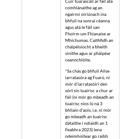
Cuir tuarascáil ar fáil atá
comhlánaithe ag an
ngairmí oiriúnach ina
bhfuil na sonraí céanna
agus atá le fáil san
Fhoirm um Fhianaise ar
Mhíchumas. Caithfidh an
cháipéisíocht a bheith
sínithe agus ar pháipéar
ceannchlóite.
*Sa chás go bhfuil Ailse
iarratasóra ag Fuarú, ní
mór d’iarratasóirí den
sórt sin tuairisc a chur ar
fáil (ní mór go mbeadh an
tuairisc níos lú ná 3
bhliain d’aois, i.e. ní mór
go mbeadh an tuairisc
dátaithe i ndiaidh an 1
Feabhra 2023) lena
ndeimhnítear go raibh