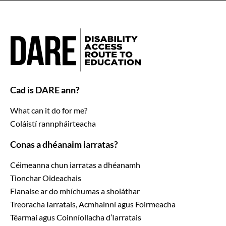
Cad is DARE ann?
What can it do for me?
Coláistí rannpháirteacha
Conas a dhéanaim iarratas?
Céimeanna chun iarratas a dhéanamh
Tionchar Oideachais
Fianaise ar do mhíchumas a sholáthar
Treoracha Iarratais, Acmhainní agus Foirmeacha
Téarmaí agus Coinníollacha d’Iarratais