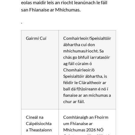
eolas maidir leis an riocht leanúnach le fáil
san Fhianaise ar Mhíchumas.
.
Gairmí Cuí
Comhairleoir/Speisialtóir
ábhartha cuí don
mhíchumas/riocht. Sa
chás go bhfuil iarratasóir
ag fáil cúraim ó
Chomhairleoir/ó
Speisialtóir ábhartha, is
féidir le Cláraitheoir ar
ball dá f(h)oireann é nó í
fianaise ar an míchumas a
chur ar fáil.
Cineál na
Comhlánaigh an Fhoirm
Cáipéisíochta
um Fhianaise ar
a Theastaíonn
Mhíchumas 2026 NÓ