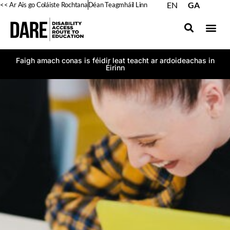
EN
GA
<< Ar Ais go Coláiste Rochtana
Déan Teagmháil Linn
Faigh amach conas is féidir leat teacht ar ardoideachas in
Éirinn