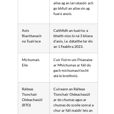
ailse ag an iarratasóir ach
go bhfuil an ailse sin ag
fuarú anois.
Aois
Caithfidh an tuairisc a
Riachtanach
bheith níos lú ná 3 bliana
na Tuairisce
d’aois, i.e. dátaithe tar éis
an 1 Feabhra 2023.
Míchumais
Cuir Foirm um Fhianaise
Eile
ar Mhíchumas ar fáil do
gach míchumas/riocht
atá le breithniú.
Ráiteas
Cuireann an Ráiteas
Tionchair
Tionchair Oideachasúil
Oideachasúil
ar do chumas agus ar
(RTO)
chumas do scoile sonraí a
chur ar fáil maidir leis an