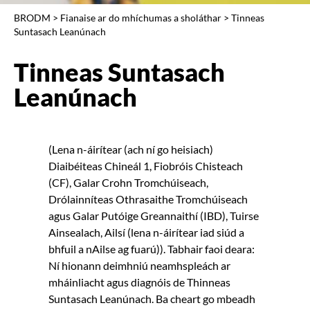
BRODM
>
Fianaise ar do mhíchumas a sholáthar
>
Tinneas
Suntasach Leanúnach
Tinneas Suntasach
Leanúnach
(Lena n-áirítear (ach ní go heisiach)
Diaibéiteas Chineál 1, Fiobróis Chisteach
(CF), Galar Crohn Tromchúiseach,
Drólainníteas Othrasaithe Tromchúiseach
agus Galar Putóige Greannaithí (IBD), Tuirse
Ainsealach, Ailsí (lena n-áirítear iad siúd a
bhfuil a nAilse ag fuarú)). Tabhair faoi deara:
Ní hionann deimhniú neamhspleách ar
mháinliacht agus diagnóis de Thinneas
Suntasach Leanúnach. Ba cheart go mbeadh