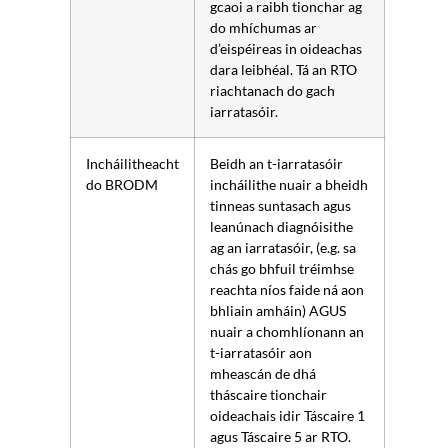
gcaoi a raibh tionchar ag
do mhíchumas ar
d’eispéireas in oideachas
dara leibhéal. Tá an RTO
riachtanach do gach
iarratasóir.
Incháilitheacht
Beidh an t-iarratasóir
do BRODM
incháilithe nuair a bheidh
tinneas suntasach agus
leanúnach diagnóisithe
ag an iarratasóir, (e.g. sa
chás go bhfuil tréimhse
reachta níos faide ná aon
bhliain amháin) AGUS
nuair a chomhlíonann an
t-iarratasóir aon
mheascán de dhá
tháscaire tionchair
oideachais idir Táscaire 1
agus Táscaire 5 ar RTO.